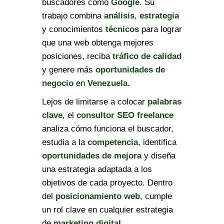
buscadores como
Google
. Su
trabajo combina
análisis
,
estrategia
y conocimientos
técnicos
para lograr
que una web obtenga mejores
posiciones, reciba
tráfico de calidad
y genere más
oportunidades de
negocio
en
Venezuela
.
Lejos de limitarse a colocar
palabras
clave
, el
consultor SEO freelance
analiza cómo funciona el buscador,
estudia a la
competencia
, identifica
oportunidades de mejora
y diseña
una estrategia adaptada a los
objetivos de cada proyecto. Dentro
del
posicionamiento web
, cumple
un rol clave en cualquier estrategia
de
marketing digital
.