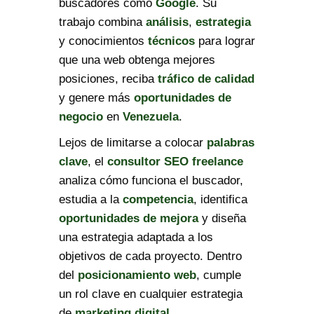
buscadores como
Google
. Su
trabajo combina
análisis
,
estrategia
y conocimientos
técnicos
para lograr
que una web obtenga mejores
posiciones, reciba
tráfico de calidad
y genere más
oportunidades de
negocio
en
Venezuela
.
Lejos de limitarse a colocar
palabras
clave
, el
consultor SEO freelance
analiza cómo funciona el buscador,
estudia a la
competencia
, identifica
oportunidades de mejora
y diseña
una estrategia adaptada a los
objetivos de cada proyecto. Dentro
del
posicionamiento web
, cumple
un rol clave en cualquier estrategia
de
marketing digital
.