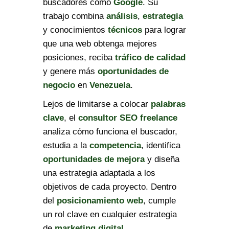
buscadores como
Google
. Su
trabajo combina
análisis
,
estrategia
y conocimientos
técnicos
para lograr
que una web obtenga mejores
posiciones, reciba
tráfico de calidad
y genere más
oportunidades de
negocio
en
Venezuela
.
Lejos de limitarse a colocar
palabras
clave
, el
consultor SEO freelance
analiza cómo funciona el buscador,
estudia a la
competencia
, identifica
oportunidades de mejora
y diseña
una estrategia adaptada a los
objetivos de cada proyecto. Dentro
del
posicionamiento web
, cumple
un rol clave en cualquier estrategia
de
marketing digital
.