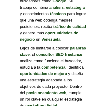
buscadores como
Google
. Su
trabajo combina
análisis
,
estrategia
y conocimientos
técnicos
para lograr
que una web obtenga mejores
posiciones, reciba
tráfico de calidad
y genere más
oportunidades de
negocio
en
Venezuela
.
Lejos de limitarse a colocar
palabras
clave
, el
consultor SEO freelance
analiza cómo funciona el buscador,
estudia a la
competencia
, identifica
oportunidades de mejora
y diseña
una estrategia adaptada a los
objetivos de cada proyecto. Dentro
del
posicionamiento web
, cumple
un rol clave en cualquier estrategia
de
marketing digital
.