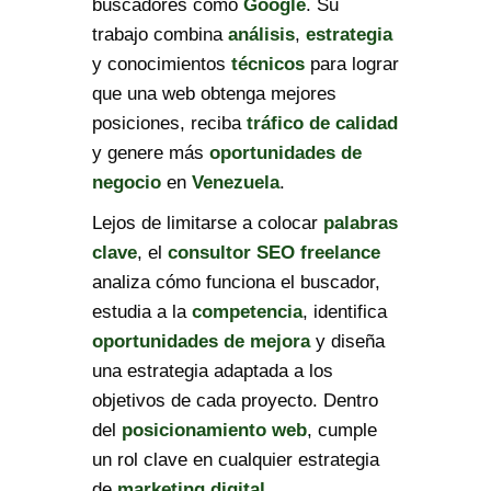
buscadores como
Google
. Su
trabajo combina
análisis
,
estrategia
y conocimientos
técnicos
para lograr
que una web obtenga mejores
posiciones, reciba
tráfico de calidad
y genere más
oportunidades de
negocio
en
Venezuela
.
Lejos de limitarse a colocar
palabras
clave
, el
consultor SEO freelance
analiza cómo funciona el buscador,
estudia a la
competencia
, identifica
oportunidades de mejora
y diseña
una estrategia adaptada a los
objetivos de cada proyecto. Dentro
del
posicionamiento web
, cumple
un rol clave en cualquier estrategia
de
marketing digital
.