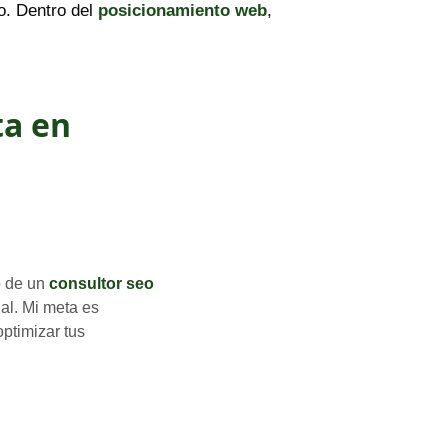
o. Dentro del
posicionamiento web
,
ta en
o de un
consultor seo
l. Mi meta es
optimizar tus