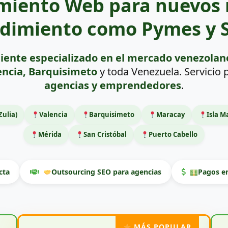
miento Web para nuevos 
dimiento como Pymes y S
iente especializado en el mercado venezolan
encia, Barquisimeto
y toda Venezuela. Servicio
agencias y emprendedores
.
Zulia)
Valencia
Barquisimeto
Maracay
Isla M
Mérida
San Cristóbal
Puerto Cabello
cta
Outsourcing SEO para agencias
Pagos en
MÁS POPULAR