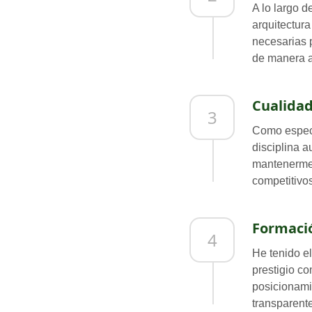
A lo largo d
arquitectur
necesarias p
de manera a
Cualidad
3
Como especi
disciplina 
mantenerme 
competitivos
Formació
4
He tenido el
prestigio c
posicionami
transparente