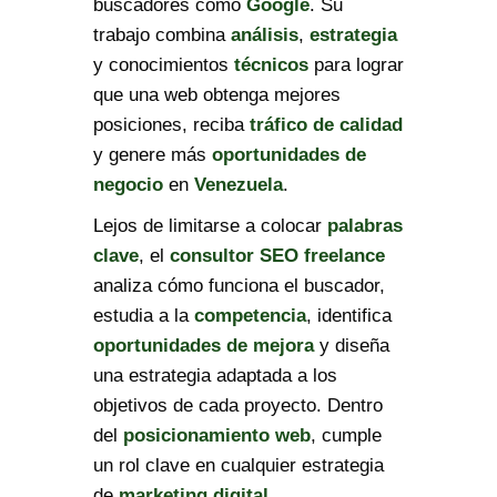
buscadores como
Google
. Su
trabajo combina
análisis
,
estrategia
y conocimientos
técnicos
para lograr
que una web obtenga mejores
posiciones, reciba
tráfico de calidad
y genere más
oportunidades de
negocio
en
Venezuela
.
Lejos de limitarse a colocar
palabras
clave
, el
consultor SEO freelance
analiza cómo funciona el buscador,
estudia a la
competencia
, identifica
oportunidades de mejora
y diseña
una estrategia adaptada a los
objetivos de cada proyecto. Dentro
del
posicionamiento web
, cumple
un rol clave en cualquier estrategia
de
marketing digital
.