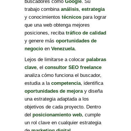
buscadores como
Google
. Su
trabajo combina
análisis
,
estrategia
y conocimientos
técnicos
para lograr
que una web obtenga mejores
posiciones, reciba
tráfico de calidad
y genere más
oportunidades de
negocio
en
Venezuela
.
Lejos de limitarse a colocar
palabras
clave
, el
consultor SEO freelance
analiza cómo funciona el buscador,
estudia a la
competencia
, identifica
oportunidades de mejora
y diseña
una estrategia adaptada a los
objetivos de cada proyecto. Dentro
del
posicionamiento web
, cumple
un rol clave en cualquier estrategia
de
marketing digital
.