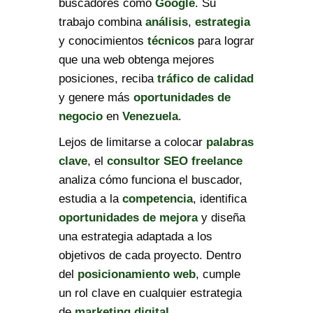
buscadores como
Google
. Su
trabajo combina
análisis
,
estrategia
y conocimientos
técnicos
para lograr
que una web obtenga mejores
posiciones, reciba
tráfico de calidad
y genere más
oportunidades de
negocio
en
Venezuela
.
Lejos de limitarse a colocar
palabras
clave
, el
consultor SEO freelance
analiza cómo funciona el buscador,
estudia a la
competencia
, identifica
oportunidades de mejora
y diseña
una estrategia adaptada a los
objetivos de cada proyecto. Dentro
del
posicionamiento web
, cumple
un rol clave en cualquier estrategia
de
marketing digital
.