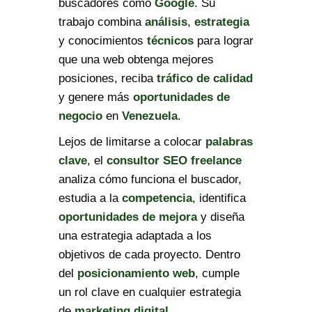
buscadores como
Google
. Su
trabajo combina
análisis
,
estrategia
y conocimientos
técnicos
para lograr
que una web obtenga mejores
posiciones, reciba
tráfico de calidad
y genere más
oportunidades de
negocio
en
Venezuela
.
Lejos de limitarse a colocar
palabras
clave
, el
consultor SEO freelance
analiza cómo funciona el buscador,
estudia a la
competencia
, identifica
oportunidades de mejora
y diseña
una estrategia adaptada a los
objetivos de cada proyecto. Dentro
del
posicionamiento web
, cumple
un rol clave en cualquier estrategia
de
marketing digital
.