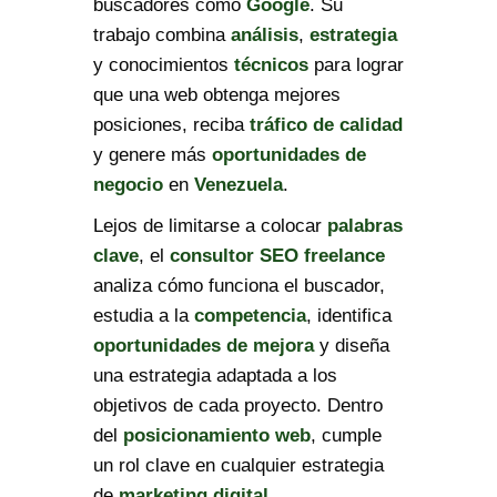
buscadores como
Google
. Su
trabajo combina
análisis
,
estrategia
y conocimientos
técnicos
para lograr
que una web obtenga mejores
posiciones, reciba
tráfico de calidad
y genere más
oportunidades de
negocio
en
Venezuela
.
Lejos de limitarse a colocar
palabras
clave
, el
consultor SEO freelance
analiza cómo funciona el buscador,
estudia a la
competencia
, identifica
oportunidades de mejora
y diseña
una estrategia adaptada a los
objetivos de cada proyecto. Dentro
del
posicionamiento web
, cumple
un rol clave en cualquier estrategia
de
marketing digital
.