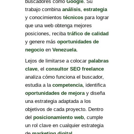
buscadores como
Google
. Su
trabajo combina
análisis
,
estrategia
y conocimientos
técnicos
para lograr
que una web obtenga mejores
posiciones, reciba
tráfico de calidad
y genere más
oportunidades de
negocio
en
Venezuela
.
Lejos de limitarse a colocar
palabras
clave
, el
consultor SEO freelance
analiza cómo funciona el buscador,
estudia a la
competencia
, identifica
oportunidades de mejora
y diseña
una estrategia adaptada a los
objetivos de cada proyecto. Dentro
del
posicionamiento web
, cumple
un rol clave en cualquier estrategia
de
marketing digital
.