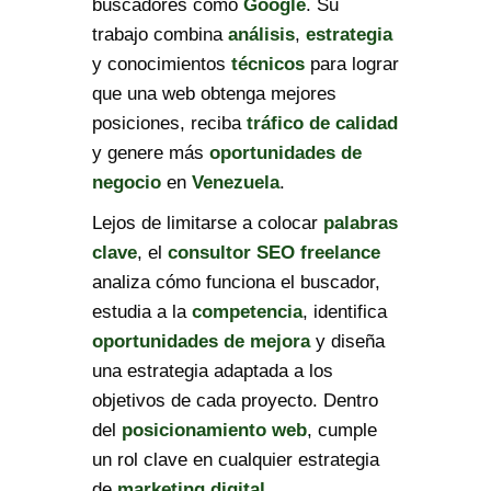
buscadores como
Google
. Su
trabajo combina
análisis
,
estrategia
y conocimientos
técnicos
para lograr
que una web obtenga mejores
posiciones, reciba
tráfico de calidad
y genere más
oportunidades de
negocio
en
Venezuela
.
Lejos de limitarse a colocar
palabras
clave
, el
consultor SEO freelance
analiza cómo funciona el buscador,
estudia a la
competencia
, identifica
oportunidades de mejora
y diseña
una estrategia adaptada a los
objetivos de cada proyecto. Dentro
del
posicionamiento web
, cumple
un rol clave en cualquier estrategia
de
marketing digital
.