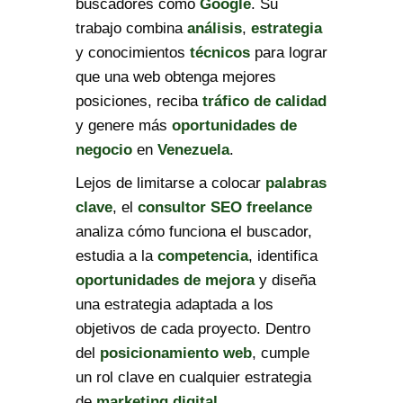
buscadores como
Google
. Su
trabajo combina
análisis
,
estrategia
y conocimientos
técnicos
para lograr
que una web obtenga mejores
posiciones, reciba
tráfico de calidad
y genere más
oportunidades de
negocio
en
Venezuela
.
Lejos de limitarse a colocar
palabras
clave
, el
consultor SEO freelance
analiza cómo funciona el buscador,
estudia a la
competencia
, identifica
oportunidades de mejora
y diseña
una estrategia adaptada a los
objetivos de cada proyecto. Dentro
del
posicionamiento web
, cumple
un rol clave en cualquier estrategia
de
marketing digital
.