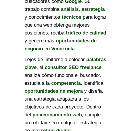
buscadores como
Google
. Su
trabajo combina
análisis
,
estrategia
y conocimientos
técnicos
para lograr
que una web obtenga mejores
posiciones, reciba
tráfico de calidad
y genere más
oportunidades de
negocio
en
Venezuela
.
Lejos de limitarse a colocar
palabras
clave
, el
consultor SEO freelance
analiza cómo funciona el buscador,
estudia a la
competencia
, identifica
oportunidades de mejora
y diseña
una estrategia adaptada a los
objetivos de cada proyecto. Dentro
del
posicionamiento web
, cumple
un rol clave en cualquier estrategia
de
marketing digital
.