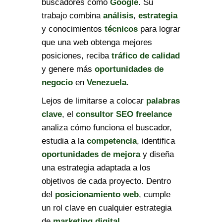
buscadores como
Google
. Su
trabajo combina
análisis
,
estrategia
y conocimientos
técnicos
para lograr
que una web obtenga mejores
posiciones, reciba
tráfico de calidad
y genere más
oportunidades de
negocio
en
Venezuela
.
Lejos de limitarse a colocar
palabras
clave
, el
consultor SEO freelance
analiza cómo funciona el buscador,
estudia a la
competencia
, identifica
oportunidades de mejora
y diseña
una estrategia adaptada a los
objetivos de cada proyecto. Dentro
del
posicionamiento web
, cumple
un rol clave en cualquier estrategia
de
marketing digital
.