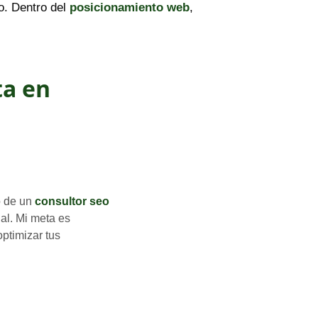
o. Dentro del
posicionamiento web
,
ta en
o de un
consultor seo
l. Mi meta es
optimizar tus