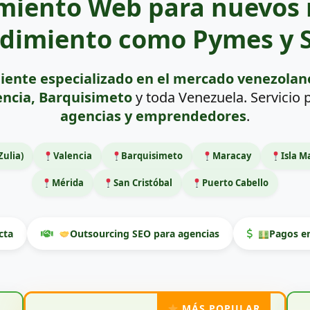
miento Web para nuevos 
dimiento como Pymes y S
iente especializado en el mercado venezolan
encia, Barquisimeto
y toda Venezuela. Servicio
agencias y emprendedores
.
Zulia)
Valencia
Barquisimeto
Maracay
Isla M
Mérida
San Cristóbal
Puerto Cabello
cta
Outsourcing SEO para agencias
Pagos en
MÁS POPULAR