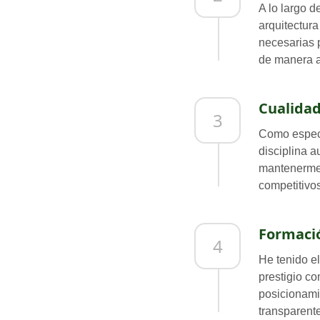
A lo largo d
arquitectur
necesarias p
de manera a
Cualidad
3
Como especi
disciplina 
mantenerme 
competitivos
Formació
4
He tenido el
prestigio c
posicionami
transparente