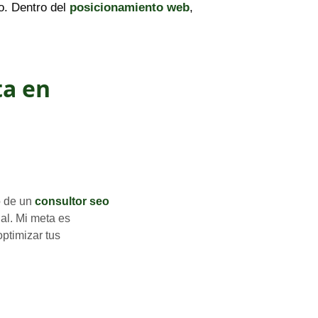
o. Dentro del
posicionamiento web
,
ta en
o de un
consultor seo
l. Mi meta es
optimizar tus