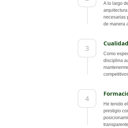
A lo largo d
arquitectur
necesarias p
de manera a
Cualidad
3
Como especi
disciplina 
mantenerme 
competitivos
Formació
4
He tenido el
prestigio c
posicionami
transparente