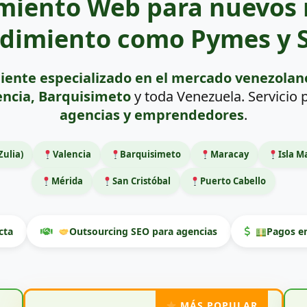
miento Web para nuevos 
dimiento como Pymes y S
iente especializado en el mercado venezolan
encia, Barquisimeto
y toda Venezuela. Servicio
agencias y emprendedores
.
Zulia)
Valencia
Barquisimeto
Maracay
Isla M
Mérida
San Cristóbal
Puerto Cabello
cta
Outsourcing SEO para agencias
Pagos en
MÁS POPULAR