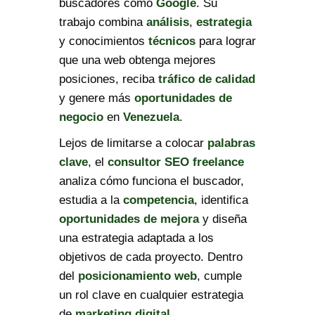
buscadores como
Google
. Su
trabajo combina
análisis
,
estrategia
y conocimientos
técnicos
para lograr
que una web obtenga mejores
posiciones, reciba
tráfico de calidad
y genere más
oportunidades de
negocio
en
Venezuela
.
Lejos de limitarse a colocar
palabras
clave
, el
consultor SEO freelance
analiza cómo funciona el buscador,
estudia a la
competencia
, identifica
oportunidades de mejora
y diseña
una estrategia adaptada a los
objetivos de cada proyecto. Dentro
del
posicionamiento web
, cumple
un rol clave en cualquier estrategia
de
marketing digital
.