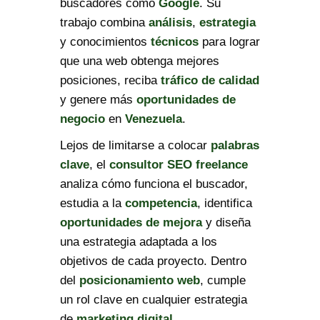
buscadores como
Google
. Su
trabajo combina
análisis
,
estrategia
y conocimientos
técnicos
para lograr
que una web obtenga mejores
posiciones, reciba
tráfico de calidad
y genere más
oportunidades de
negocio
en
Venezuela
.
Lejos de limitarse a colocar
palabras
clave
, el
consultor SEO freelance
analiza cómo funciona el buscador,
estudia a la
competencia
, identifica
oportunidades de mejora
y diseña
una estrategia adaptada a los
objetivos de cada proyecto. Dentro
del
posicionamiento web
, cumple
un rol clave en cualquier estrategia
de
marketing digital
.