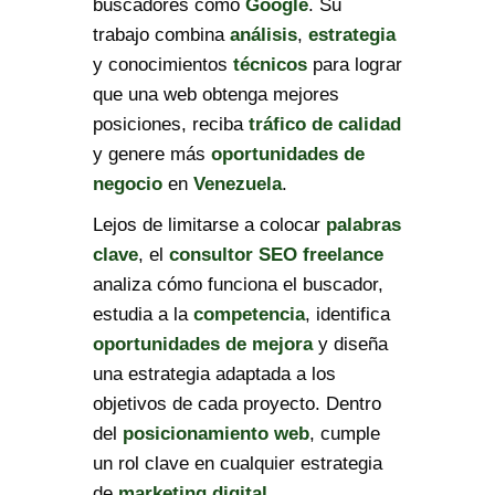
buscadores como
Google
. Su
trabajo combina
análisis
,
estrategia
y conocimientos
técnicos
para lograr
que una web obtenga mejores
posiciones, reciba
tráfico de calidad
y genere más
oportunidades de
negocio
en
Venezuela
.
Lejos de limitarse a colocar
palabras
clave
, el
consultor SEO freelance
analiza cómo funciona el buscador,
estudia a la
competencia
, identifica
oportunidades de mejora
y diseña
una estrategia adaptada a los
objetivos de cada proyecto. Dentro
del
posicionamiento web
, cumple
un rol clave en cualquier estrategia
de
marketing digital
.